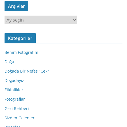
Arşivler
A
r
ş
Kategoriler
i
v
Benim Fotoğrafım
l
e
Doğa
r
Doğada Bir Nefes "Çek"
Doğadayız
Etkinlikler
Fotoğraflar
Gezi Rehberi
Sizden Gelenler