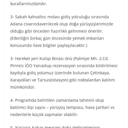
kurallarımızdandır.
3- Sabah kahvaltısı molası gidiş yolculuğu sırasında
Adana civarındaverilecek olup doğa yürüyüşlerimizde
olduğu gibi önceden hazırlıklı gelinmesi önerilir.
(Etkinliğin birkaç gün öncesinde yemek imkanları
konusunda ilave bilgiler paylaşılacaktır.)
3- Hareket yeri Kulüp Binası önü (Palmiye Mh. 2.Cd.
Pirireis İÖO Yanı)olup rezervasyon sırasında bildirilmesi
kaydıyla gidiş yolumuz üzerinde bulunan Çetinkaya,
Karayolları ve Tarsus(istasyon) gibi noktalardan katılım
mümkündür.
4- Programda belirtilen zamanlama tahmini olup
katılımcı kişi sayısı – yürüyüş temposu, hava şartları vs
nedenlerle küçük sapmalar olabilir.
5- Yürüyüş bahar mevsimi doğa değişimlerinin