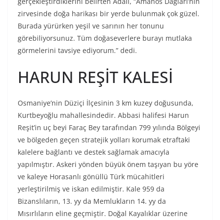
gerçekleştirdiklerini belirten Adalı, “Amanos Dağları’nın
zirvesinde doğa harikası bir yerde bulunmak çok güzel.
Burada yürürken yeşil ve sarının her tonunu
görebiliyorsunuz. Tüm doğaseverlere burayı mutlaka
görmelerini tavsiye ediyorum.” dedi.
HARUN REŞİT KALESİ
Osmaniye’nin Düziçi İlçesinin 3 km kuzey doğusunda,
Kurtbeyoğlu mahallesindedir. Abbasi halifesi Harun
Reşit’in uç beyi Faraç Bey tarafından 799 yılında Bölgeyi
ve bölgeden geçen stratejik yolları korumak etraftaki
kalelere bağlantı ve destek sağlamak amacıyla
yapılmıştır. Askeri yönden büyük önem taşıyan bu yöre
ve kaleye Horasanlı gönüllü Türk mücahitleri
yerleştirilmiş ve iskan edilmiştir. Kale 959 da
Bizanslıların, 13. yy da Memlukların 14. yy da
Mısırlıların eline geçmiştir. Doğal Kayalıklar üzerine