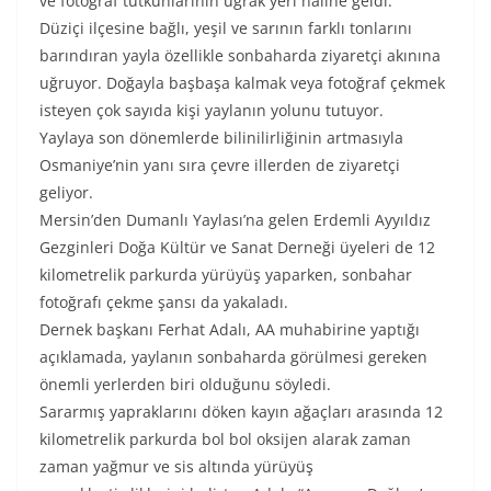
ve fotoğraf tutkunlarının uğrak yeri haline geldi.
Düziçi ilçesine bağlı, yeşil ve sarının farklı tonlarını
barındıran yayla özellikle sonbaharda ziyaretçi akınına
uğruyor. Doğayla başbaşa kalmak veya fotoğraf çekmek
isteyen çok sayıda kişi yaylanın yolunu tutuyor.
Yaylaya son dönemlerde bilinilirliğinin artmasıyla
Osmaniye’nin yanı sıra çevre illerden de ziyaretçi
geliyor.
Mersin’den Dumanlı Yaylası’na gelen Erdemli Ayyıldız
Gezginleri Doğa Kültür ve Sanat Derneği üyeleri de 12
kilometrelik parkurda yürüyüş yaparken, sonbahar
fotoğrafı çekme şansı da yakaladı.
Dernek başkanı Ferhat Adalı, AA muhabirine yaptığı
açıklamada, yaylanın sonbaharda görülmesi gereken
önemli yerlerden biri olduğunu söyledi.
Sararmış yapraklarını döken kayın ağaçları arasında 12
kilometrelik parkurda bol bol oksijen alarak zaman
zaman yağmur ve sis altında yürüyüş