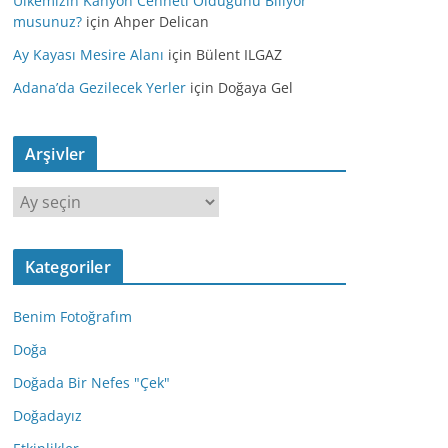
Ülkemizin Kanyon Cenneti Olduğunu Biliyor
musunuz?
için
Ahper Delican
Ay Kayası Mesire Alanı
için
Bülent ILGAZ
Adana’da Gezilecek Yerler
için
Doğaya Gel
Arşivler
A
r
ş
Kategoriler
i
v
Benim Fotoğrafım
l
e
Doğa
r
Doğada Bir Nefes "Çek"
Doğadayız