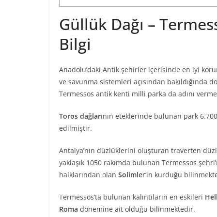
Güllük Dağı – Termess
Bilgi
Anadolu’daki Antik şehirler içerisinde en iyi kor
ve savunma sistemleri açısından bakıldığında doğ
Termessos antik kenti milli parka da adını verme
Toros dağlar
ının eteklerinde bulunan park 6.700 
edilmiştir.
Antalya’nın düzlüklerini oluşturan traverten dü
yaklaşık 1050 rakımda bulunan Termessos şehri’ni
halklarından olan
Solimle
r’in kurduğu bilinmekte
Termessos’ta bulunan kalıntıların en eskileri
Hel
Roma
dönemine ait olduğu bilinmektedir.