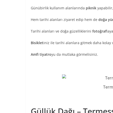
Günübirlik kullanım alanlarında
piknik
yapabilir,
Hem tarihi alanları ziyaret edip hem de
doğa yü
Tarihi alanları ve doğa güzelliklerini
fotoğraf
laya
Bisiklet
iniz ile tarihi alanlara gitmek daha kolay o
Amfi tiyatro
yu da mutlaka görmelisiniz.
Term
Güllük Dağı – Termess