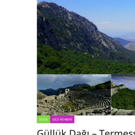
DOĞA
GEZI REHBERI
Güllük Dağı – Termess