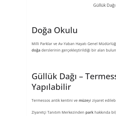
Güllük Dağı
Doğa Okulu
Milli Parklar ve Av-Yaban Hayatı Genel Müdürlüğü,
doğa
derslerinin gerçekleştirildiği bir alan bulu
Güllük Dağı – Termess
Yapılabilir
Termessos antik kentini ve
müze
yi ziyaret edilebi
Ziyaretçi Tanıtım Merkezinden
park
hakkında bilg