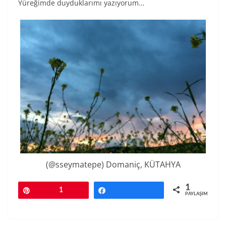
Yüreğimde duyduklarımı yazıyorum…
(@sseymatepe) Domaniç, KÜTAHYA
1
Pin
1
Paylaş
PAYLAŞIMLAR