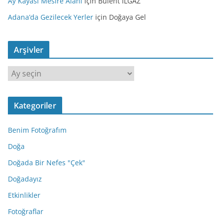
Ay Kayası Mesire Alanı
için
Bülent ILGAZ
Adana’da Gezilecek Yerler
için
Doğaya Gel
Arşivler
A
r
ş
Kategoriler
i
v
Benim Fotoğrafım
l
e
Doğa
r
Doğada Bir Nefes "Çek"
Doğadayız
Etkinlikler
Fotoğraflar