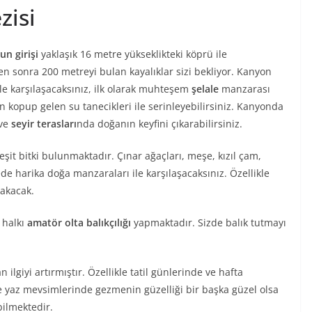
zisi
n girişi
yaklaşık 16 metre yükseklikteki köprü ile
n sonra 200 metreyi bulan kayalıklar sizi bekliyor. Kanyon
ile karşılaşacaksınız, ilk olarak muhteşem
şelale
manzarası
en kopup gelen su tanecikleri ile serinleyebilirsiniz. Kanyonda
 ve
seyir terasları
nda doğanın keyfini çıkarabilirsiniz.
çeşit bitki bulunmaktadır. Çınar ağaçları, meşe, kızıl çam,
 harika doğa manzaraları ile karşılaşacaksınız. Özellikle
rakacak.
 halkı
amatör olta balıkçılığı
yapmaktadır. Sizde balık tutmayı
lgiyi artırmıştır. Özellikle tatil günlerinde ve hafta
e yaz mevsimlerinde gezmenin güzelliği bir başka güzel olsa
ilmektedir.