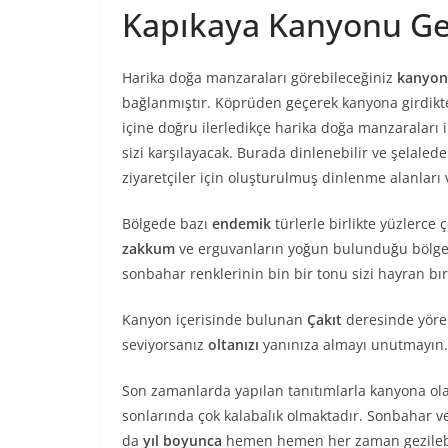
Kapıkaya Kanyonu Ge
Harika doğa manzaraları görebileceğiniz
kanyonu
bağlanmıştır. Köprüden geçerek kanyona girdikte
içine doğru ilerledikçe harika doğa manzaraları 
sizi karşılayacak. Burada dinlenebilir ve şelaled
ziyaretçiler için oluşturulmuş dinlenme alanları
Bölgede bazı
endemik
türlerle birlikte yüzlerce 
zakkum
ve erguvanların yoğun bulunduğu bölgede
sonbahar renklerinin bin bir tonu sizi hayran bı
Kanyon içerisinde bulunan
Çakıt
deresinde yöre
seviyorsanız
oltanızı
yanınıza almayı unutmayın.
Son zamanlarda yapılan tanıtımlarla kanyona olan i
sonlarında çok kalabalık olmaktadır. Sonbahar v
da
yıl boyunca
hemen hemen her zaman gezileb