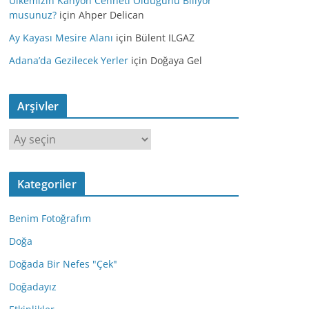
Ülkemizin Kanyon Cenneti Olduğunu Biliyor
musunuz?
için
Ahper Delican
Ay Kayası Mesire Alanı
için
Bülent ILGAZ
Adana’da Gezilecek Yerler
için
Doğaya Gel
Arşivler
A
r
ş
Kategoriler
i
v
Benim Fotoğrafım
l
e
Doğa
r
Doğada Bir Nefes "Çek"
Doğadayız