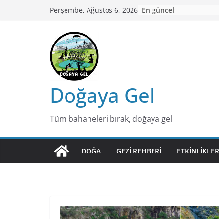
Skip
En güncel:
Perşembe, Ağustos 6, 2026
to
content
Doğaya Gel
Tüm bahaneleri bırak, doğaya gel
DOĞA
GEZI REHBERI
ETKINLIKLER