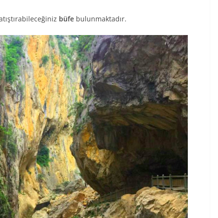
atıştırabileceğiniz
büfe
bulunmaktadır.