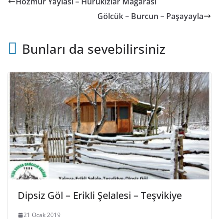
Hozmur Yaylası – Hürükızlar Mağarası
Gölcük – Burcun – Paşayayla
Bunları da sevebilirsiniz
Dipsiz Göl – Erikli Şelalesi – Teşvikiye
21 Ocak 2019