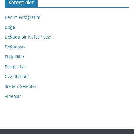
Kategoriler
i
v
Benim Fotoğrafım
l
e
Doğa
r
Doğada Bir Nefes "Çek"
Doğadayız
Etkinlikler
Fotoğraflar
Gezi Rehberi
Sizden Gelenler
Videolar