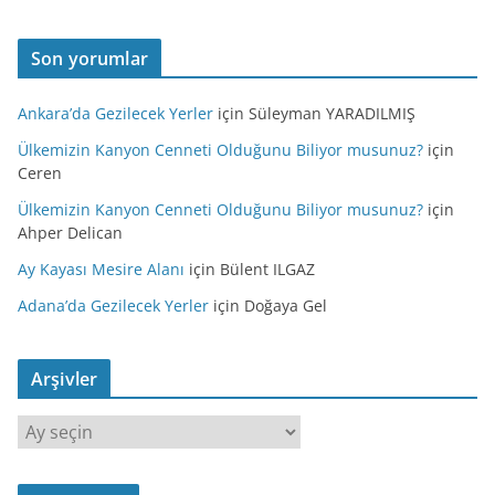
Son yorumlar
Ankara’da Gezilecek Yerler
için
Süleyman YARADILMIŞ
Ülkemizin Kanyon Cenneti Olduğunu Biliyor musunuz?
için
Ceren
Ülkemizin Kanyon Cenneti Olduğunu Biliyor musunuz?
için
Ahper Delican
Ay Kayası Mesire Alanı
için
Bülent ILGAZ
Adana’da Gezilecek Yerler
için
Doğaya Gel
Arşivler
A
r
ş