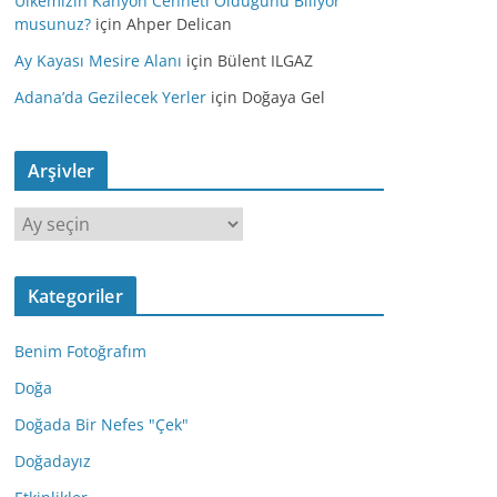
Ülkemizin Kanyon Cenneti Olduğunu Biliyor
musunuz?
için
Ahper Delican
Ay Kayası Mesire Alanı
için
Bülent ILGAZ
Adana’da Gezilecek Yerler
için
Doğaya Gel
Arşivler
A
r
ş
Kategoriler
i
v
Benim Fotoğrafım
l
e
Doğa
r
Doğada Bir Nefes "Çek"
Doğadayız