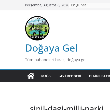
Skip
En güncel:
Perşembe, Ağustos 6, 2026
to
content
Doğaya Gel
Tüm bahaneleri bırak, doğaya gel
DOĞA
GEZI REHBERI
ETKINLIKLER
sipil-dagi-milli-parki