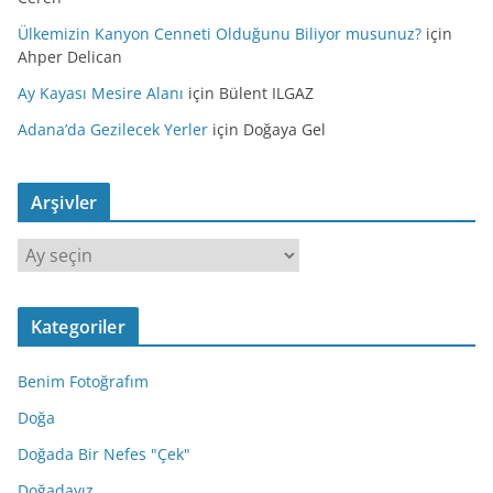
Ülkemizin Kanyon Cenneti Olduğunu Biliyor musunuz?
için
Ahper Delican
Ay Kayası Mesire Alanı
için
Bülent ILGAZ
Adana’da Gezilecek Yerler
için
Doğaya Gel
Arşivler
A
r
ş
Kategoriler
i
v
Benim Fotoğrafım
l
e
Doğa
r
Doğada Bir Nefes "Çek"
Doğadayız