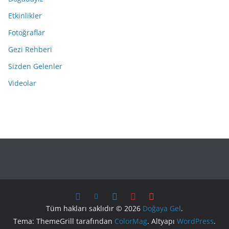
Etkinlikler
Fotoğraflar
Gezi Rehberi
Sizden Gelenler
Videolar
Tüm hakları saklıdır © 2026
Doğaya Gel
.
Tema: ThemeGrill tarafından
ColorMag
. Altyapı
WordPress
.